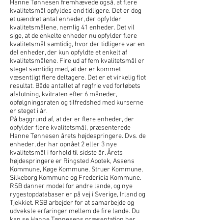
Hanne Tønnesen fremhævede også, at flere
kvalitetsmål opfyldes end tidligere. Det er dog
et uændret antal enheder, der opfylder
kvalitetsmålene, nemlig 41 enheder. Det vil
sige, at de enkelte enheder nu opfylder flere
kvalitetsmål samtidig, hvor der tidligere var en
del enheder, der kun opfyldte et enkelt af
kvalitetsmålene. Fire ud af fem kvalitetsmål er
steget samtidig med, at der er kommet
væsentligt flere deltagere. Det er et virkelig flot
resultat. Både antallet af røgfrie ved forløbets
afslutning, kvitraten efter 6 måneder,
opfølgningsraten og tilfredshed med kurserne
er steget i år.
På baggrund af, at der er flere enheder, der
opfylder flere kvalitetsmål, præsenterede
Hanne Tønnesen årets højdespringere. Dvs. de
enheder, der har opnået 2 eller 3 nye
kvalitetsmål i forhold til sidste år. Årets
højdespringere er Ringsted Apotek, Assens
Kommune, Køge Kommune, Struer Kommune,
Silkeborg Kommune og Fredericia Kommune.
RSB danner model for andre lande, og nye
rygestopdatabaser er på vej i Sverige, Irland og
Tjekkiet. RSB arbejder for at samarbejde og
udveksle erfaringer mellem de fire lande. Du
kan se Hanne Tønnesens præsentation
her