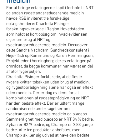
medicin
For at bringe erfaringerne i spil i forhold til NRT
og anden rygetrangsreducerende medicin
havde RSB inviteret tre forskellige
oplægsholdere: Charlotta Pisinger,
forskningsoverlæge i Region Hovedstaden,
som holdt et kort oplæg om, hvad evidensen
siger om brug af NRT og
rygetrangsreducerende medicin. Derudover
delte Sandra Nachdam, Sundhedskonsulent i
Høje-Tåstrup Kommune og Karen Hemmingsen,
Projektleder i Vordingborg deres erfaringer på
området, da begge kommuner har været en del
af Storrygerpuljen.
Charlotta Pisinger forklarede, at de fleste
rygere kvitter tobakken uden brug af medicin,
og rygestoprådgivning alene har også en effekt
uden medicin. Der er dog evidens for, at
kombinationen af rygestoprådgivning og NRT
har den bedste effekt. Der er udført mange
randomiserede undersøgelser om
rygetrangsreducerende medicin og placebo.
Sammenlignet med placebo er NRT 84 % bedre,
Zyban er 82 % bedre, og Champix er 2,88 gange
bedre. Alle tre produkter anbefales, men
Champix skiller sig ud ved at have den bedste