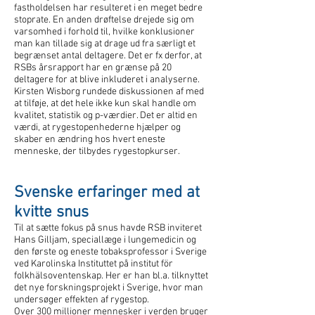
fastholdelsen har resulteret i en meget bedre
stoprate. En anden drøftelse drejede sig om
varsomhed i forhold til, hvilke konklusioner
man kan tillade sig at drage ud fra særligt et
begrænset antal deltagere. Det er fx derfor, at
RSBs årsrapport har en grænse på 20
deltagere for at blive inkluderet i analyserne.
Kirsten Wisborg rundede diskussionen af med
at tilføje, at det hele ikke kun skal handle om
kvalitet, statistik og p-værdier. Det er altid en
værdi, at rygestopenhederne hjælper og
skaber en ændring hos hvert eneste
menneske, der tilbydes rygestopkurser.
Svenske erfaringer med at
kvitte snus
Til at sætte fokus på snus havde RSB inviteret
Hans Gilljam, speciallæge i lungemedicin og
den første og eneste tobaksprofessor i Sverige
ved Karolinska Instituttet på institut för
folkhälsoventenskap. Her er han bl.a. tilknyttet
det nye forskningsprojekt i Sverige, hvor man
undersøger effekten af rygestop.
Over 300 millioner mennesker i verden bruger