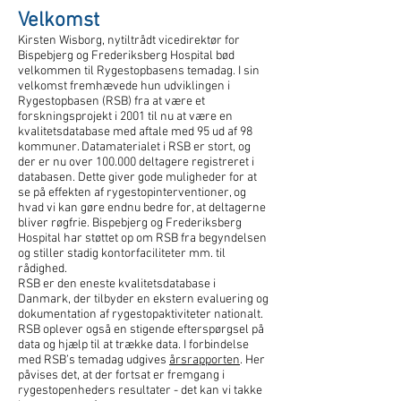
Velkomst
Kirsten Wisborg, nytiltrådt vicedirektør for
Bispebjerg og Frederiksberg Hospital bød
velkommen til Rygestopbasens temadag. I sin
velkomst fremhævede hun udviklingen i
Rygestopbasen (RSB) fra at være et
forskningsprojekt i 2001 til nu at være en
kvalitetsdatabase med aftale med 95 ud af 98
kommuner. Datamaterialet i RSB er stort, og
der er nu over 100.000 deltagere registreret i
databasen. Dette giver gode muligheder for at
se på effekten af rygestopinterventioner, og
hvad vi kan gøre endnu bedre for, at deltagerne
bliver røgfrie. Bispebjerg og Frederiksberg
Hospital har støttet op om RSB fra begyndelsen
og stiller stadig kontorfaciliteter mm. til
rådighed.
RSB er den eneste kvalitetsdatabase i
Danmark, der tilbyder en ekstern evaluering og
dokumentation af rygestopaktiviteter nationalt.
RSB oplever også en stigende efterspørgsel på
data og hjælp til at trække data. I forbindelse
med RSB’s temadag udgives
årsrapporten
. Her
påvises det, at der fortsat er fremgang i
rygestopenheders resultater - det kan vi takke