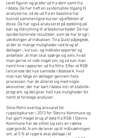
lavet figurer og grafer ud fra dem samt fra
rådata. De har haft en systematisk tilgang til
analyserne, så de ud fra en baseline har
kunnet sammenligne kurser og effekten af
disse. De har også analyseret på opdeling på
køn og tilknytning til arbejdsmarkedet. De har
opnået konkrete resultater, som de har brugt i
udviklingen af indsatsen. Tina Quist påpegede,
at der er mange muligheder ved brug af
deltager-, kursus- og indikatorapporter og
anbefaler, at man skal spørge sig selv, hvad
man gerne vil vide noget om, og så kan man
nemt hive rapporter ud fra filtre. Efter at RSB
lancerede det nye samlede rådataark, hvor
man kan følge en deltager gennem hele
processen, har de allieret sig med nogle
økonomer, der har kørt rådata ind i et statistik-
program, og det giver helt nye muligheder for
nemt at foretage analyser.
Stine Rehn overtog ansvaret for
rygestopkurser i 2013 for Stevns Kommune og
har gjort meget brug af data fra RSB. I Stevns
Kommune har de stillet sig selv en række
spørgsmål, fx om de lever op til målsætningen
om, at 5 % af rygere skal deltage i et