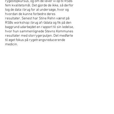
rygestopkursus, og om de lever vi op til RSBs
fem kvalitetsmål. Det gjorde de ikke, så derfor
tog de data i brug for at undersøge, hvor og
hvordan de kunne forbedre deres
resultater. Senest har Stine Rehn været på
RSBs workshop i brug af rådata og fik på den
baggrund udarbejdet en rapport til sin ledelse,
hvor hun sammenlignede Stevns Kommunes
resultater med storrygerpuljen. Det medførte
til øget fokus på rygetrangsreducerende
medicin.