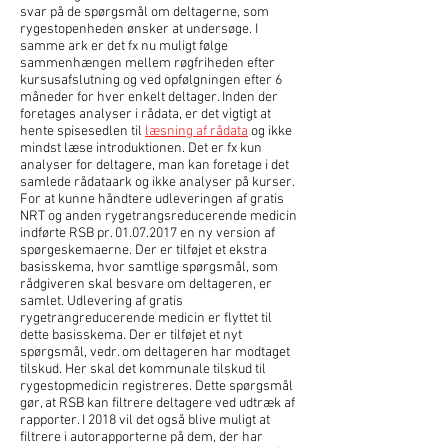
svar på de spørgsmål om deltagerne, som
rygestopenheden ønsker at undersøge. I
samme ark er det fx nu muligt følge
sammenhængen mellem røgfriheden efter
kursusafslutning og ved opfølgningen efter 6
måneder for hver enkelt deltager. Inden der
foretages analyser i rådata, er det vigtigt at
hente spisesedlen til
læsning af rådata
og ikke
mindst læse introduktionen. Det er fx kun
analyser for deltagere, man kan foretage i det
samlede rådataark og ikke analyser på kurser.
For at kunne håndtere udleveringen af gratis
NRT og anden rygetrangsreducerende medicin
indførte RSB pr.
01.07.2017
en ny version af
spørgeskemaerne. Der er tilføjet et ekstra
basisskema, hvor samtlige spørgsmål, som
rådgiveren skal besvare om deltageren, er
samlet. Udlevering af gratis
rygetrangreducerende medicin er flyttet til
dette basisskema. Der er tilføjet et nyt
spørgsmål, vedr. om deltageren har modtaget
tilskud. Her skal det kommunale tilskud til
rygestopmedicin registreres. Dette spørgsmål
gør, at RSB kan filtrere deltagere ved udtræk af
rapporter. I 2018 vil det også blive muligt at
filtrere i autorapporterne på dem, der har