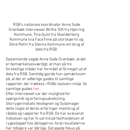
RSB's nationale koordinator Anne Sode
Grønbæk interviewer Birthe Toft fra Hjørring
Kommune, Tina Quist fra Skanderborg
Kommune (via FaceTime på storskærm) og
Stine Rehn fra Stevns Kommune om brug af
data fra RSB.
Opsamlende sagde Anne Sode Grønbæk, at det
er bemærkelsesværdigt, at man på tre
forskellige måder har formået at få meget ud af
data fra RSB. Samtidig gjorde hun opmærksom
på, at der er udførlige guides til samtlige
rapporter, der trækkes i RSBs tastselv-miljø. Se
samtlige guides
her
.
Efter interviewet var der mulighed for
spørgsmål og erfaringsudveksling.
Storrygerindsats Vestegnen og Sydamager
delte nogle af deres erfaringer med brug af
rådata og rapporter fra RSB. De har evalueret
indsatsen og har fx sat ind på fastholdelsen af
rygestoppet hos deltagerne, fordi resultaterne
her tidligere var dårlige. Det øgede fokus på