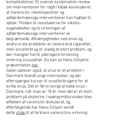
komplikationer. Et svensk systematisk review
om interventioner for røgfri tobak konkluderer,
at Vareniclin, nikotinpastiller og
adfærdsmæssige interventioner kan hjælpe til
ophør. Tilliden til resultaterne for nikotin-
sugetabletter og til virkningen af
adfærdsmæssige interventioner er
begrænsede. Afhængigheden ved snus og
andre orale produkter er lavere end cigaretter,
men snusforbrug er stadig et stort problem, og
der mangler hertil yderligere forskning
omkring snusophør. Du kan se Hans Gilljams
præsentation
her
.
Salen oplever også, at snus er et problem i
Danmark blandt unge mennesker, og der
efterspørges kurser til snusforbrugere for at
kvitte snus. Det er først lovligt at købe snus i
Danmark, når man er 18 år, men det er et stort
problem på skolerne. I spørgsmålsrunden blev
effekten af vareniclin diskuteret, og
efterfølgende har Hans Gilljam sendt
dette
slide
til at forklare vareniclins virkning.