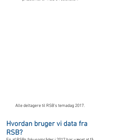
Alle deltagere til RSB's temadag 2017.
Hvordan bruger vi data fra
RSB?
En af RSBs fokusområder i 2017 har været at få