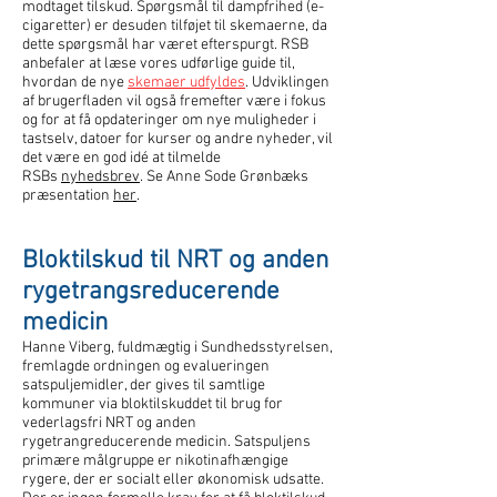
modtaget tilskud. Spørgsmål til dampfrihed (e-
cigaretter) er desuden tilføjet til skemaerne, da
dette spørgsmål har været efterspurgt. RSB
anbefaler at læse vores udførlige guide til,
hvordan de nye
skemaer udfyldes
. Udviklingen
af brugerfladen vil også fremefter være i fokus
og for at få opdateringer om nye muligheder i
tastselv, datoer for kurser og andre nyheder, vil
det være en god idé at tilmelde
RSBs
nyhedsbrev
. Se Anne Sode Grønbæks
præsentation
her
.
Bloktilskud til NRT og anden
rygetrangsreducerende
medicin
Hanne Viberg, fuldmægtig i Sundhedsstyrelsen,
fremlagde ordningen og evalueringen
satspuljemidler, der gives til samtlige
kommuner via bloktilskuddet til brug for
vederlagsfri NRT og anden
rygetrangreducerende medicin. Satspuljens
primære målgruppe er nikotinafhængige
rygere, der er socialt eller økonomisk udsatte.