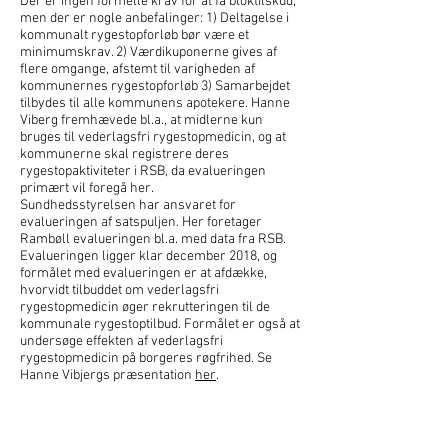
Der er ingen formelle krav for at få bloktilskud,
men der er nogle anbefalinger: 1) Deltagelse i
kommunalt rygestopforløb bør være et
minimumskrav. 2) Værdikuponerne gives af
flere omgange, afstemt til varigheden af
kommunernes rygestopforløb 3) Samarbejdet
tilbydes til alle kommunens apotekere. Hanne
Viberg fremhævede bl.a., at midlerne kun
bruges til vederlagsfri rygestopmedicin, og at
kommunerne skal registrere deres
rygestopaktiviteter i RSB, da evalueringen
primært vil foregå her.
Sundhedsstyrelsen har ansvaret for
evalueringen af satspuljen. Her foretager
Rambøll evalueringen bl.a. med data fra RSB.
Evalueringen ligger klar december 2018, og
formålet med evalueringen er at afdække,
hvorvidt tilbuddet om vederlagsfri
rygestopmedicin øger rekrutteringen til de
kommunale rygestoptilbud. Formålet er også at
undersøge effekten af vederlagsfri
rygestopmedicin på borgeres røgfrihed. Se
Hanne Vibjergs præsentation
her
.