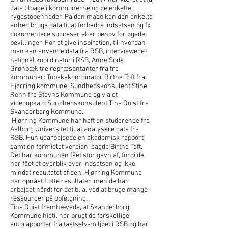
data tilbage i kommunerne og de enkelte
rygestopenheder. På den måde kan den enkelte
enhed bruge data til at forbedre indsatsen og fx
dokumentere succeser eller behov for øgede
bevillinger. For at give inspiration, til hvordan
man kan anvende data fra RSB, interviewede
national koordinator i RSB, Anne Sode
Grønbæk tre repræsentanter fra tre
kommuner: Tobakskoordinator Birthe Toft fra
Hjørring kommune, Sundhedskonsulent Stine
Rehn fra Stevns Kommune og via et
videoopkald Sundhedskonsulent Tina Quist fra
Skanderborg Kommune.
Hjørring Kommune har haft en studerende fra
Aalborg Universitet til at analysere data fra
RSB. Hun udarbejdede en akademisk rapport
samt en formidlet version, sagde Birthe Toft.
Det har kommunen fået stor gavn af, fordi de
har fået et overblik over indsatsen og ikke
mindst resultatet af den. Hjørring Kommune
har opnået flotte resultater, men de har
arbejdet hårdt for det bl.a. ved at bruge mange
ressourcer på opfølgning.
Tina Quist fremhævede, at Skanderborg
Kommune hidtil har brugt de forskellige
autorapporter fra tastselv-miljøet i RSB og har