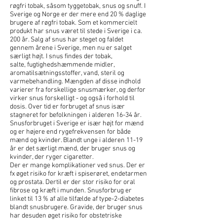
røgfri tobak, såsom tyggetobak, snus og snuff. I
Sverige og Norge er der mere end 20 % daglige
brugere af røgfri tobak. Som et kommercielt
produkt har snus været til stede i Sverige i ca.
200 år. Salg af snus har steget og faldet
gennem årene i Sverige, men nu er salget
særligt højt. I snus findes der tobak,
salte, fugtighedshæmmende midler,
aromatilsætningsstoffer, vand, steril og
varmebehandling. Mængden af disse indhold
varierer fra forskellige snusmærker, og derfor
virker snus forskelligt - og også i forhold til
dosis. Over tid er forbruget af snus især
stagneret for befolkningen i alderen 16-34 år.
Snusforbruget i Sverige er især højt for mænd
og er højere end rygefrekvensen for både
mænd og kvinder. Blandt unge i alderen 11-19
år er det særligt mænd, der bruger snus og
kvinder, der ryger cigaretter.
Der er mange komplikationer ved snus. Der er
fx øget risiko for kræft i spiserøret, endetarmen
og prostata. Dertil er der stor risiko for oral
fibrose og kræft i munden. Snusforbrug er
linket til 13 % af alle tilfælde af type-2-diabetes
blandt snusbrugere. Gravide, der bruger snus
har desuden øget risiko for obstetriske