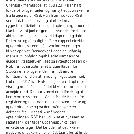
RSBs nationale koordinator Anne Sode
Grønbæk fremlagde, at RSB i 2017 har haft
fokus på brugerfladen og har lyttet til ønskerne
fra brugerne af RSB. Hun fremhævede RSB
som database til måling af effekten af
rygestopaktiviteterne, og at opfølgningsmodulet
i tastselv-miljøet er godt at anvende, fordi alle
aktiviteter registreres ved tidspunkt og dato.
Det er nu også muligt at få en rapport direkte i
opfølgningsbilledet på, hvorfor en deltager
bliver opgivet. Derudover ligger en udførlig
manual til opfølgningsbilledet samt andre
guides til tastselv-miljøet på rygestopbasen.dk.
RSB har også optimeret brugerfladen for
Stopliniens brugere, der har lidt andre
funktioner end en almindelig rygestopenhed.
I løbet af 2017 har RSB arbejdet på at optimere
visningen af rådata, så det bliver nemmere at
arbejde med. Det har været en udfordring at
kombinere svarene i rådata fra de tre ark for
registreringsskemaerne, basisskemaerne og
opfølgningerne og på den måde følge en
deltager fra kurset til 6 måneders
opfølgningen. RSB har udviklet et nyt samlet
rådataark, der tager udgangspunkt i den
enkelte deltager. Det betyder, at det ikke er
nødvendigt at kombinere rådataark for at finde