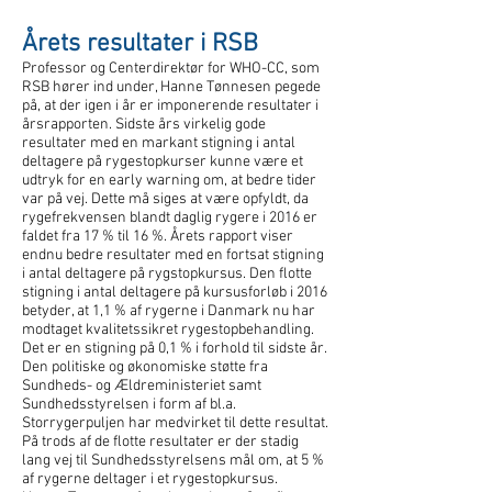
Årets resultater i RSB
Professor og Centerdirektør for WHO-CC, som
RSB hører ind under, Hanne Tønnesen pegede
på, at der igen i år er imponerende resultater i
årsrapporten. Sidste års virkelig gode
resultater med en markant stigning i antal
deltagere på rygestopkurser kunne være et
udtryk for en early warning om, at bedre tider
var på vej. Dette må siges at være opfyldt, da
rygefrekvensen blandt daglig rygere i 2016 er
faldet fra 17 % til 16 %. Årets rapport viser
endnu bedre resultater med en fortsat stigning
i antal deltagere på rygstopkursus. Den flotte
stigning i antal deltagere på kursusforløb i 2016
betyder, at 1,1 % af rygerne i Danmark nu har
modtaget kvalitetssikret rygestopbehandling.
Det er en stigning på 0,1 % i forhold til sidste år.
Den politiske og økonomiske støtte fra
Sundheds- og Ældreministeriet samt
Sundhedsstyrelsen i form af bl.a.
Storrygerpuljen har medvirket til dette resultat.
På trods af de flotte resultater er der stadig
lang vej til Sundhedsstyrelsens mål om, at 5 %
af rygerne deltager i et rygestopkursus.