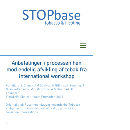
Anbefalinger i processen hen
mod endelig afvikling af tobak fra
international workshop
Forfattere: L Clancy, J M Suelves, H Gilljam, G Boethius, I
Nilsson-Carlsson, M G Munchow, A S Grønbæk, H
Tønnesen
Tidsskrift: Clinical Health Promotion 2016
Original titel: Recommendations towards the Tobacco
Endgame from international workshop on smoking
cessation interventions