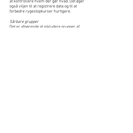
at kontrollere hvem der gør hvad. Det øger
også viljen til at registrere data og til at
forbedre rygestopkurser hurtigere.
Sårbare grupper
Det er afgørende at inkludere grupper af
rygere med meget høj risiko og/eller
hyppighed:
• Gravide kvinder
• Kirurgiske patienter
• Psykiske syge patienter. At tilbyde dem
rygestopkurser (ofte for første gang),
beskytter dem og husker på, at også de
fleste psykiske patienter ønsker at bliver
røgfrie.
• Andre sårbare og dårligt stillede grupper.
Etablér en platform for rådgivere
Det er nødvendigt at lære af
hinanden. Rådgivere arbejder ofte i meget
små grupper eller alene.
Læs den originale artikel