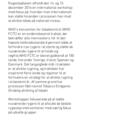
Rygestopbasen afholdt den 14. og 15.
december 2016 en international workshop
med fokus på, hvordan man internationalt
kan støtte hinanden i processen hen mod
at afvikle tobak på nationalt niveau.
WHO's konvention for tobakkontrol (WHO
FCTC) er en evidensbaseret traktat, der
bekræfter alle menneskers ret til den
højeste helbredsstandard gennem både at
forhindre nye rygere i at starte og støtte de
nuværende rygere til at holde sig
røgfrie.WHO FCTC er blevet godkendt af 180
lande, herunder Sverige, Irland, Spanien og
Danmark. Det langsigtede mål i traktaten
er at afvikle rygning, og traktaten har
inspireret flere lande og regioner til at
formulere en strategi for at afvikle rygning
i et bestemt år. Af samme grund har
processen fået navnet Tobacco Endgame
(Endelig afvikling af tobak).
Workshoppen fokuserede på at støtte
nuværende rygere til at afslutte de bedste
rygestop interventioner med særlig fokus
på udsatte grupper.