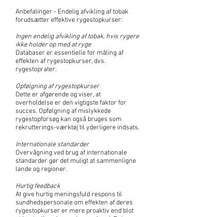
Anbefalinger - Endelig afvikling af tobak
forudsætter effektive rygestopkurser:
Ingen endelig afvikling af tobak, hvis rygere
ikke holder op med at ryge
Databaser er essentielle for måling af
effekten af rygestopkurser, dvs.
rygestoprater.
Opfølgning af rygestopkurser
Dette er afgørende og viser, at
overholdelse er den vigtigste faktor for
succes. Opfølgning af mislykkede
rygestopforsøg kan også bruges som
rekrutterings-værktøj til yderligere indsats.
Internationale standarder
Overvågning ved brug af internationale
standarder gør det muligt at sammenligne
lande og regioner.
Hurtig feedback
At give hurtig meningsfuld respons til
sundhedspersonale om effekten af ​​deres
rygestopkurser er mere proaktiv end blot