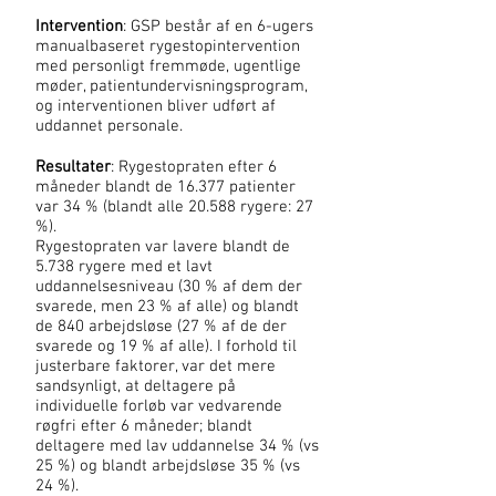
Intervention
: GSP består af en 6-ugers
manualbaseret rygestopintervention
med personligt fremmøde, ugentlige
møder, patientundervisningsprogram,
og interventionen bliver udført af
uddannet personale.
Resultater
: Rygestopraten efter 6
måneder blandt de 16.377 patienter
var 34 % (blandt alle 20.588 rygere: 27
%).
Rygestopraten var lavere blandt de
5.738 rygere med et lavt
uddannelsesniveau (30 % af dem der
svarede, men 23 % af alle) og blandt
de 840 arbejdsløse (27 % af de der
svarede og 19 % af alle). I forhold til
justerbare faktorer, var det mere
sandsynligt, at deltagere på
individuelle forløb var vedvarende
røgfri efter 6 måneder; blandt
deltagere med lav uddannelse 34 % (vs
25 %) og blandt arbejdsløse 35 % (vs
24 %).